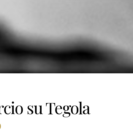
rcio su Tegola
0