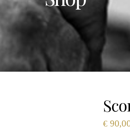
Sco
€
90,0