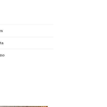
cm
ta
gno