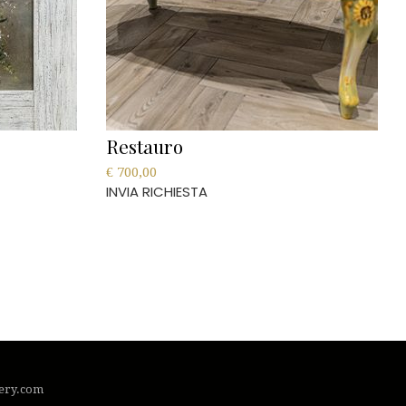
Restauro
€
700,00
INVIA RICHIESTA
lery.com