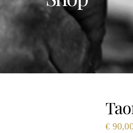
Tao
€
90,0