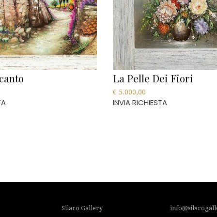
canto
La Pelle Dei Fiori
€
5.000,00
TA
INVIA RICHIESTA
Silaro Gallery
info@silarogal