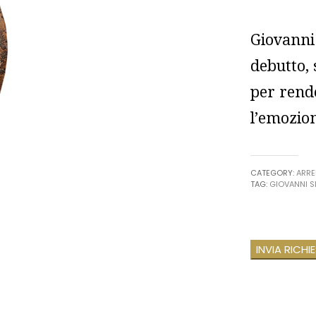
Giovanni
debutto, 
per rende
l’emozio
CATEGORY:
ARR
TAG:
GIOVANNI S
INVIA RICHI