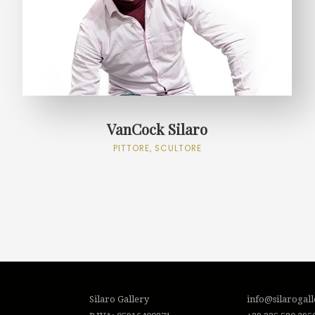
VanCock Silaro
PITTORE, SCULTORE
Silaro Gallery
info@silarogal