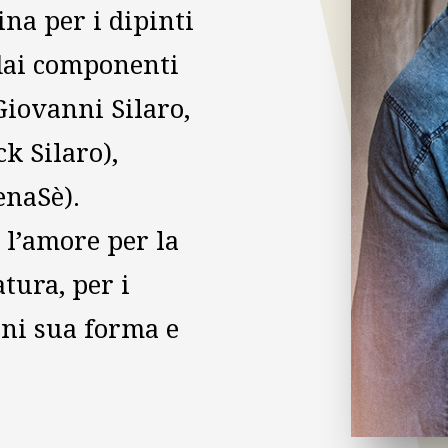
ina per i dipinti
 dai componenti
Giovanni Silaro,
ck Silaro),
enaSè).
 l’amore per la
atura, per i
gni sua forma e