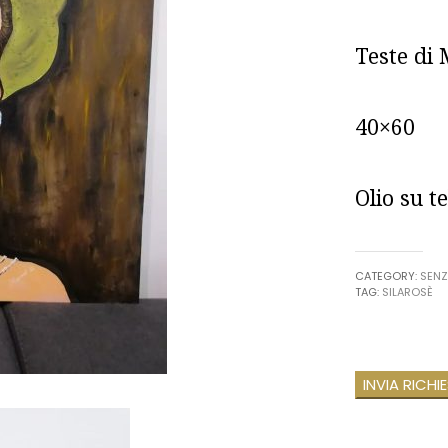
Teste di
40×60
Olio su te
CATEGORY:
SENZ
TAG:
SILAROSÈ
INVIA RICHI