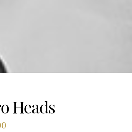
o Heads
00