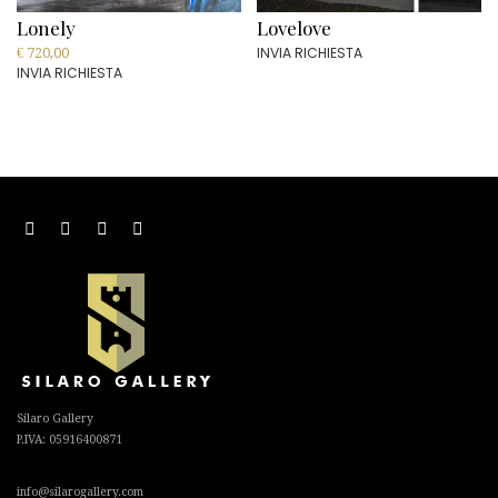
Lonely
Lovelove
INVIA RICHIESTA
€
720,00
INVIA RICHIESTA
Silaro Gallery
P.IVA: 05916400871
info@silarogallery.com