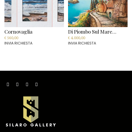
on
the
product
page
Cornovaglia
Di Piombo Sul Mare…
€
560,00
€
4.000,00
INVIA RICHIESTA
INVIA RICHIESTA