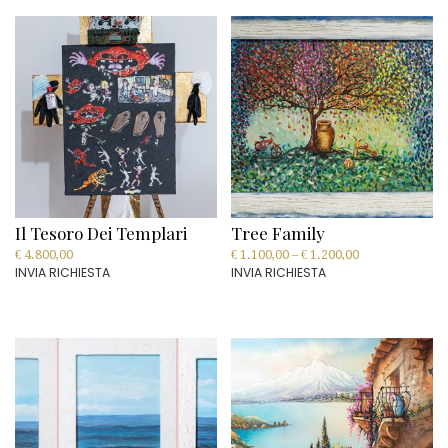
Il Tesoro Dei Templari
Tree Family
€
4.800,00
€
1.100,00
–
€
1.200,00
INVIA RICHIESTA
INVIA RICHIESTA
This
product
has
multiple
variants.
The
options
may
be
chosen