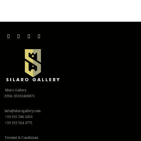
Silaro Gallery
P.IVA: 05916400871
info@silarogallery.com
+39 335 580 2950
+39 333 924 4775
Termini & Condizioni