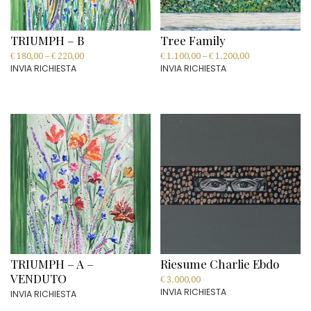
TRIUMPH – B
Tree Family
€
180,00
–
€
220,00
€
1.100,00
–
€
1.200,00
INVIA RICHIESTA
INVIA RICHIESTA
This
This
product
product
has
has
multiple
multiple
variants.
variants.
The
The
options
options
may
may
be
be
chosen
chosen
on
on
the
the
product
product
page
page
TRIUMPH – A –
Riesume Charlie Ebdo
VENDUTO
€
3.000,00
INVIA RICHIESTA
INVIA RICHIESTA