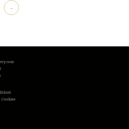
→
lery.com
0
5
izioni
& Cookies