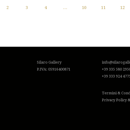
2
3
4
…
10
11
12
Silaro Gallery
info@silarogal
P.IVA: 05916400871
+39 335 580 295
+39 333 924 477
Termini & Cond
Privacy Policy 