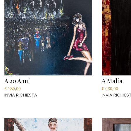
A 20 Anni
A Malia
€
180,00
€
630,00
INVIA RICHIESTA
INVIA RICHIES