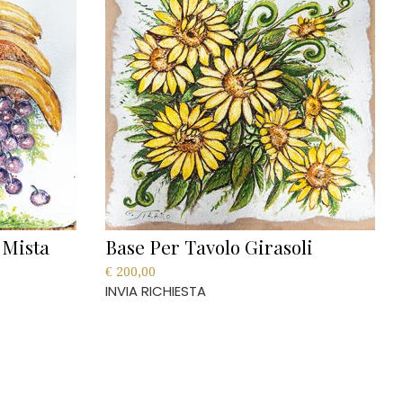
 Mista
Base Per Tavolo Girasoli
€
200,00
INVIA RICHIESTA