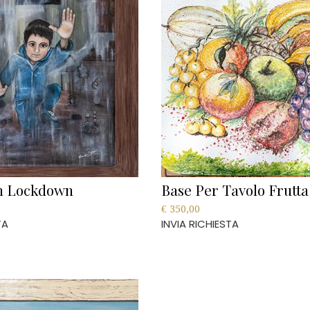
n Lockdown
Base Per Tavolo Frutta
€
350,00
TA
INVIA RICHIESTA
This
product
has
multiple
variants.
The